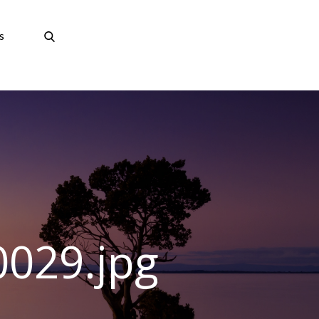
s
0029.jpg