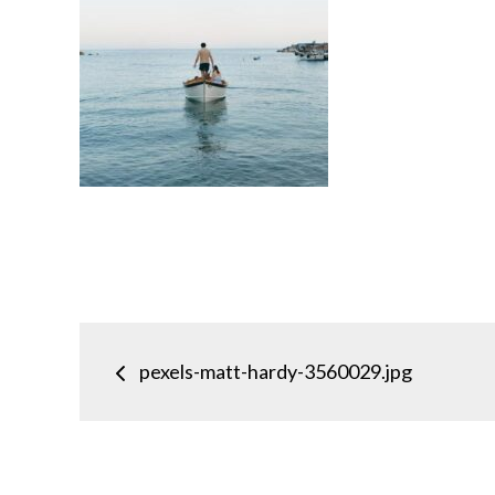
Inläggsnavigering
pexels-matt-hardy-3560029.jpg