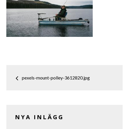
Inläggsnavigering
pexels-mount-polley-3612820.jpg
NYA INLÄGG