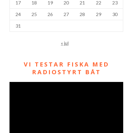
17
18
19
20
21
22
23
24
25
26
27
28
29
30
31
« jul
VI TESTAR FISKA MED
RADIOSTYRT BÅT