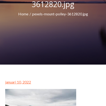
3612820.jpg
Home
pexels-mount-polley-3612820.jpg
Posted
januari 10, 2022
on