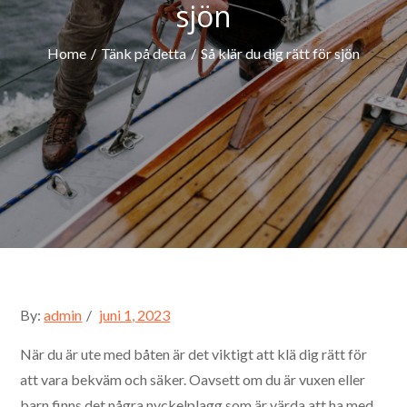
sjön
Home
Tänk på detta
Så klär du dig rätt för sjön
Posted
By:
admin
juni 1, 2023
on
När du är ute med båten är det viktigt att klä dig rätt för
att vara bekväm och säker. Oavsett om du är vuxen eller
barn finns det några nyckelplagg som är värda att ha med